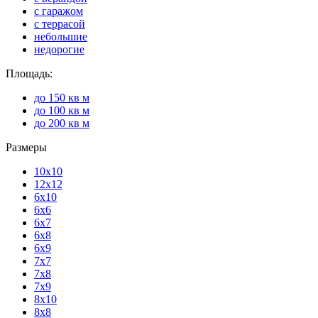
с гаражом
с террасой
небольшие
недорогие
Площадь:
до 150 кв м
до 100 кв м
до 200 кв м
Размеры
10х10
12х12
6х10
6х6
6х7
6х8
6х9
7х7
7х8
7х9
8х10
8х8