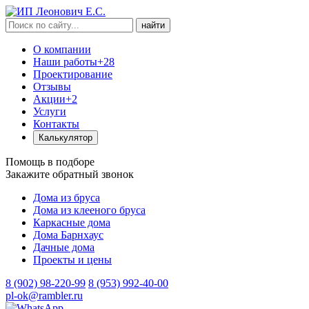
найти
О компании
Наши работы
+28
Проектирование
Отзывы
Акции
+2
Услуги
Контакты
Калькулятор
Помощь в подборе
Закажите обратный звонок
Дома из бруса
Дома из клееного бруса
Каркасные дома
Дома Барнхаус
Дачные дома
Проекты и цены
8 (902) 98-220-99
8 (953) 992-40-00
pl-ok@rambler.ru