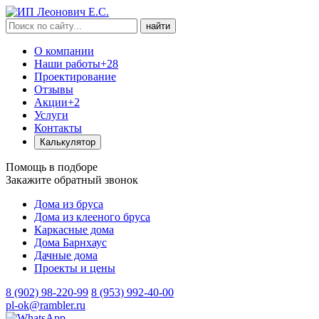
найти
О компании
Наши работы
+28
Проектирование
Отзывы
Акции
+2
Услуги
Контакты
Калькулятор
Помощь в подборе
Закажите обратный звонок
Дома из бруса
Дома из клееного бруса
Каркасные дома
Дома Барнхаус
Дачные дома
Проекты и цены
8 (902) 98-220-99
8 (953) 992-40-00
pl-ok@rambler.ru