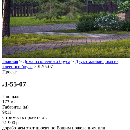
Главная
>
Дома из клееного бруса
>
Двухэтажные дома из
клееного бруса
>
Л-55-07
Проект
Л-55-07
Площадь
173 м2
Габариты (м)
9x11
Стоимость проекта от:
51 900 р.
доработаем этот проект по Вашим пожеланиям или