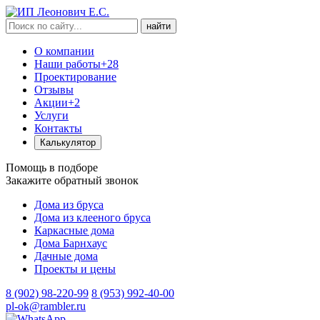
найти
О компании
Наши работы
+28
Проектирование
Отзывы
Акции
+2
Услуги
Контакты
Калькулятор
Помощь в подборе
Закажите обратный звонок
Дома из бруса
Дома из клееного бруса
Каркасные дома
Дома Барнхаус
Дачные дома
Проекты и цены
8 (902) 98-220-99
8 (953) 992-40-00
pl-ok@rambler.ru