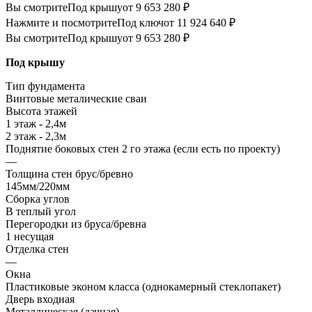
Вы смотрите
Под крышу
от 9 653 280 ₽
Нажмите и посмотрите
Под ключ
от 11 924 640 ₽
Вы смотрите
Под крышу
от 9 653 280 ₽
Под крышу
Тип фундамента
Винтовые металические сваи
Высота этажей
1 этаж - 2,4м
2 этаж - 2,3м
Поднятие боковых стен 2 го этажа (если есть по проекту)
—
Толщина стен брус/бревно
145мм/220мм
Сборка углов
В теплый угол
Перегородки из бруса/бревна
1 несущая
Отделка стен
—
Окна
Пластиковые эконом класса (однокамерный стеклопакет)
Дверь входная
Металлическая (дачная)