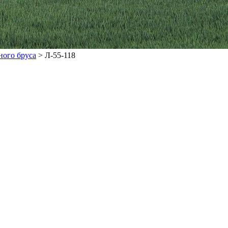
ного бруса
>
Л-55-118