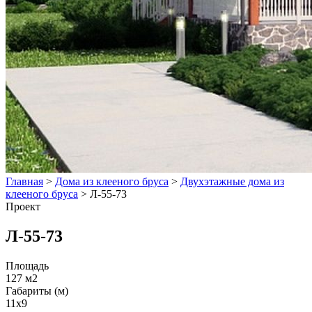
Главная
>
Дома из клееного бруса
>
Двухэтажные дома из
клееного бруса
>
Л-55-73
Проект
Л-55-73
Площадь
127 м2
Габариты (м)
11x9