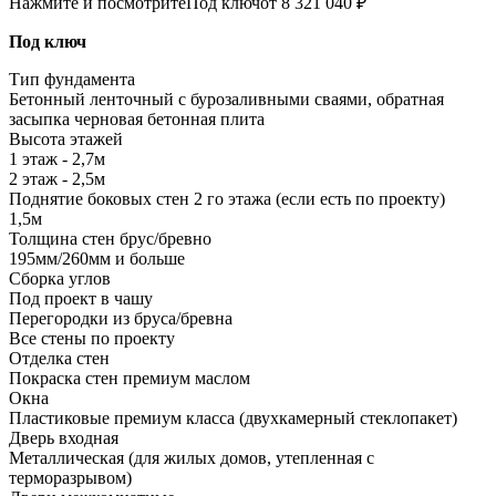
Нажмите и посмотрите
Под ключ
от 8 321 040 ₽
Под ключ
Тип фундамента
Бетонный ленточный с бурозаливными сваями, обратная
засыпка черновая бетонная плита
Высота этажей
1 этаж - 2,7м
2 этаж - 2,5м
Поднятие боковых стен 2 го этажа (если есть по проекту)
1,5м
Толщина стен брус/бревно
195мм/260мм и больше
Сборка углов
Под проект в чашу
Перегородки из бруса/бревна
Все стены по проекту
Отделка стен
Покраска стен премиум маслом
Окна
Пластиковые премиум класса (двухкамерный стеклопакет)
Дверь входная
Металлическая (для жилых домов, утепленная с
терморазрывом)