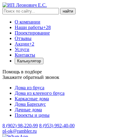
найти
О компании
Наши работы
+28
Проектирование
Отзывы
Акции
+2
Услуги
Контакты
Калькулятор
Помощь в подборе
Закажите обратный звонок
Дома из бруса
Дома из клееного бруса
Каркасные дома
Дома Барнхаус
Дачные дома
Проекты и цены
8 (902) 98-220-99
8 (953) 992-40-00
pl-ok@rambler.ru