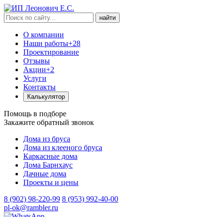
найти
О компании
Наши работы
+28
Проектирование
Отзывы
Акции
+2
Услуги
Контакты
Калькулятор
Помощь в подборе
Закажите обратный звонок
Дома из бруса
Дома из клееного бруса
Каркасные дома
Дома Барнхаус
Дачные дома
Проекты и цены
8 (902) 98-220-99
8 (953) 992-40-00
pl-ok@rambler.ru