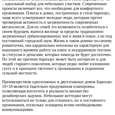
– идеальный выбор для небольших участков. Современные
проекты включают все, что необходимо для комфортного
проживания. Плюсы в домах, построенных в стиле барнхаус,
чаще всего усматривают молодые люди, которым претит
чрезмерная активность и загрязненность современных
мегаполисов. Для их семей это возможность позаботиться о
своем будущем, вынося жилище за пределы традиционно
загрязненных урбанизированных зон и живя в покое, а не под
постоянный городской шум. Жизнь в таком домике по-своему
романтична, она кардинально непохожа на характерную для
нынешнего времени работу на износ и неудержимую погоню
за статусом и деньгами, которых никогда не будет достаточно.
По этой же причине барнхаус может быть интересен и для
людей старшего поколения, которые редко любят излишнюю
суету и в принципе тяготеют к проживанию в уединении
сельской местности.
Преимуществом одноэтажных и двухэтажных домов Барнхаус
10×18 является тщательно продуманная планировка,
позволяющая воплотить в реальность множество
дизайнерских задумок. Небольшие коттеджи могут
использоваться не только для сезонного, но и постоянного
проживания, поскольку оснащены всеми необходимыми
коммуникациями.