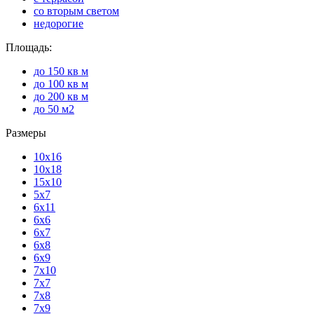
со вторым светом
недорогие
Площадь:
до 150 кв м
до 100 кв м
до 200 кв м
до 50 м2
Размеры
10х16
10х18
15х10
5х7
6х11
6х6
6х7
6х8
6х9
7х10
7х7
7х8
7х9