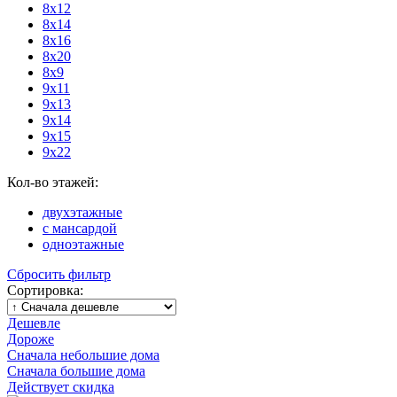
8х12
8х14
8х16
8х20
8х9
9х11
9х13
9х14
9х15
9х22
Кол-во этажей:
двухэтажные
с мансардой
одноэтажные
Сбросить фильтр
Сортировка:
Дешевле
Дороже
Сначала небольшие дома
Сначала большие дома
Действует скидка