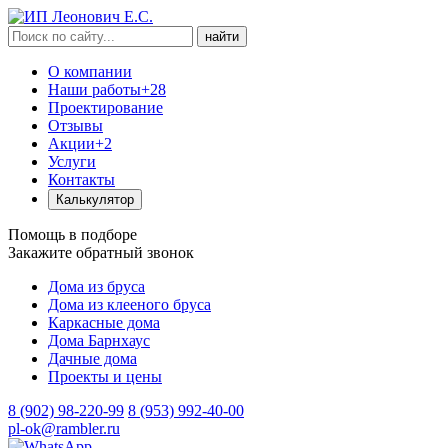
найти
О компании
Наши работы
+28
Проектирование
Отзывы
Акции
+2
Услуги
Контакты
Калькулятор
Помощь в подборе
Закажите обратный звонок
Дома из бруса
Дома из клееного бруса
Каркасные дома
Дома Барнхаус
Дачные дома
Проекты и цены
8 (902) 98-220-99
8 (953) 992-40-00
pl-ok@rambler.ru