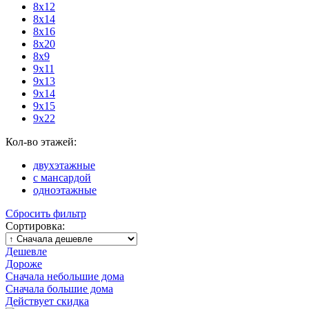
8х12
8х14
8х16
8х20
8х9
9х11
9х13
9х14
9х15
9х22
Кол-во этажей:
двухэтажные
с мансардой
одноэтажные
Сбросить фильтр
Сортировка:
Дешевле
Дороже
Сначала небольшие дома
Сначала большие дома
Действует скидка