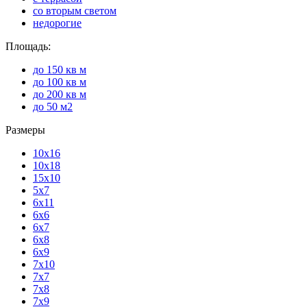
со вторым светом
недорогие
Площадь:
до 150 кв м
до 100 кв м
до 200 кв м
до 50 м2
Размеры
10х16
10х18
15х10
5х7
6х11
6х6
6х7
6х8
6х9
7х10
7х7
7х8
7х9